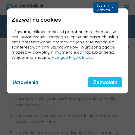
System
biletowy
Zezwól na cookies
Wersja 2.90.2 Foris Dokumenty
Używamy plików cookies i podobnych technologii w
celu świadczenia i ciągłego ulepszania naszych usług
oraz prezentowania promowanych usług zgodnie z
Strona główna
>
Wykazy zmian
>
Foris - wykazy zmian
>
Foris Dokumenty
zainteresowaniami użytkowników. Wyrażoną zgodę
>
Wersja 2.90.2 Foris Dokumenty
możesz w dowolnym momencie cofnąć lub zmienić.
Więcej informacji w
Polityce Prywatności
.
27.03.2025
Poprawienie powiązywania dokumentów z taksówkami.
Ustawienia
Zezwalam
Poprawki raportów taksówek.
Naprawa wyświetlania informacji szceółowych dla
dokumentów ZPD.
Poprawienie wniosków na przejazdy nienormatywne –
pojazd wolnobieżny.
Ułatwienie dodawania przedsiębiorców z zagranicy.