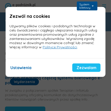
System
biletowy
Zezwól na cookies
Wydarzenia
Używamy plików cookies i podobnych technologii w
celu świadczenia i ciągłego ulepszania naszych usług
oraz prezentowania promowanych usług zgodnie z
Strona główna
>
Blog
>
Wydarzenia
zainteresowaniami użytkowników. Wyrażoną zgodę
możesz w dowolnym momencie cofnąć lub zmienić.
Więcej informacji w
Polityce Prywatności
.
Kategoria:
Sortuj:
Ustawienia
Zezwalam
InfoKub integralną częścią systemu biletowego e-
Wydarzenia
podróżnik
W związku z połączeniem spółek Teroplan i InfoKub
przekazujemy oficjalny komunikat do dotychczasowych
Klientów rozwiązań oferowanych przez spółkę Info...